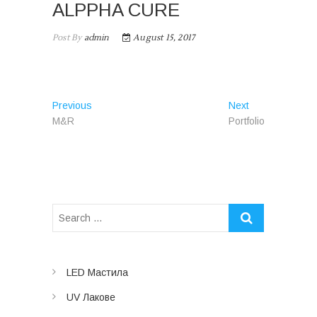
ALPPHA CURE
Post By
admin
August 15, 2017
Post
Previous
Previous
Next
Next
M&R
post:
Portfolio
post:
navigation
LED Мастила
UV Лакове