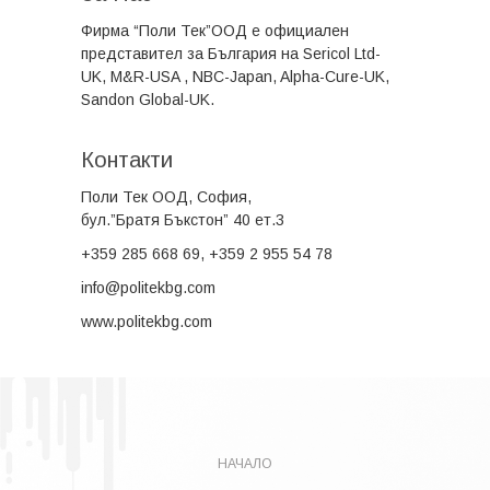
Фирма
“Поли Тек”ООД
е официален
представител за България на Sericol Ltd-
UK, M&R-USA , NBC-Japan, Alpha-Cure-UK,
Sandon Global-UK.
Кoнтакти
Поли Тек ООД, София,
бул.”Братя Бъкстон” 40 ет.3
+359
285 668 69, +359 2 955 54 78
info@politekbg.com
www.politekbg.com
НАЧАЛО