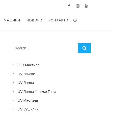
facebook
instagram
linkedin
МАШИНИ
НОВИНИ
КОНТАКТИ
LED Мастила
UV Лакове
UV Лампи
UV Лампи Флексо Печат
UV Мастила
UV Сушилни