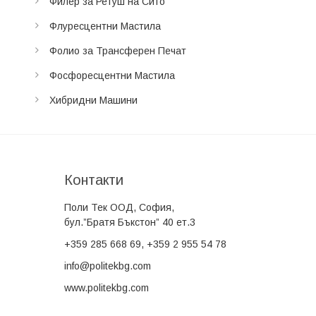
Филер за Ретуш на Сито
Флуресцентни Мастила
Фолио за Трансферен Печат
Фосфоресцентни Мастила
Хибридни Машини
Кoнтакти
Поли Тек ООД, София,
бул.”Братя Бъкстон” 40 ет.3
+359
285 668 69, +359 2 955 54 78
info@politekbg.com
www.politekbg.com