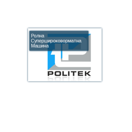
Ролна
Супершироковорматна
Машина