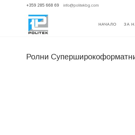
Skip
+359 285 668 69
info@politekbg.com
to
content
Politek LTD
НАЧАЛО
ЗА 
Ролни Суперширокоформатн